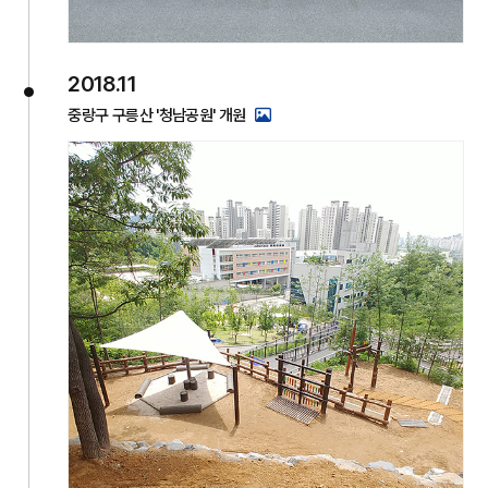
2018.11
중랑구 구릉산 '청남공원' 개원