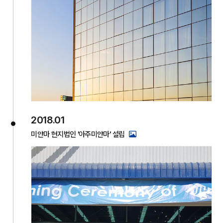
2018.01
미얀마 현지법인 '아주미얀마' 설립