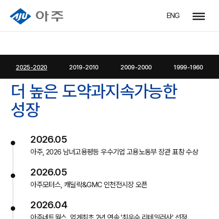
ENG
인사말
아주스토리
(주)아주
연혁
CI
경영현황
2025-2020
2019-2010
2009-2000
1999-1960
2026-2020
더 높은 도약과
지속가능한
성장
2026.05
아주, 2026 남녀고용평등 우수기업 고용노동부 장관 표창 수상
2026.05
아주모터스, 캐딜락&GMC 인천전시장 오픈
2026.04
아주네트웍스, 업계최초 2년 연속 '최우수 리테일러사' 선정