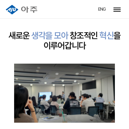
ENG
행복의 선순환
핵심가치
일하는 방식
인재상
ESG
아주복지재
새로운
생각을 모아
창조적인
혁신
을
이루어갑니다